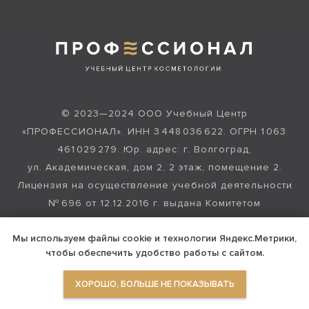
© 2023—2024 ООО Учебный Центр
«ПРОФЕССИОНАЛ». ИНН 3 448 036 622. ОГРН 1 063
461 029 279. Юр. адрес: г. Волгоград,
ул. Академическая, дом 2, 2 этаж, помещение 2.
Лицензия на осуществление учебной деятельности
№ 696 от 12.12.2016 г. выдана Комитетом
образования и науки Волгоградской области.
Мы используем файлы cookie и технологии Яндекс.Метрики,
Материалы на сайте имеют ознакомительный
чтобы обеспечить удобство работы с сайтом.
характер и не являются публичной офертой.
ХОРОШО, БОЛЬШЕ НЕ ПОКАЗЫВАТЬ