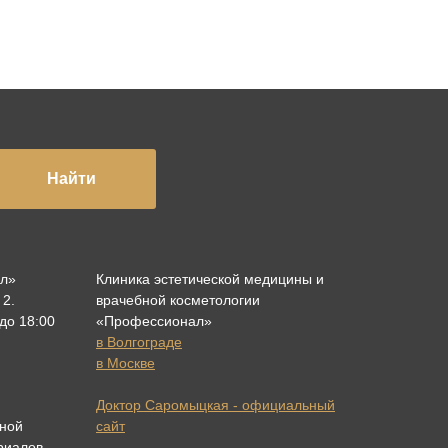
Найти
ал»
Клиника эстетической медицины и
 2.
врачебной косметологии
 до 18:00
«Профессионал»
в Волгограде
в Москве
Доктор Саромыцкая - официальный
ной
сайт
риалов