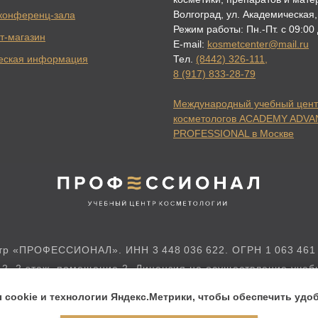
Волгоград, ул. Академическая,
конференц-зала
Режим работы: Пн.-Пт. с 09:00
т-магазин
E-mail:
kosmetcenter@mail.ru
еская информация
Тел.
(8442) 326-111
,
8 (917) 833-28-79
Международный учебный цент
косметологов ACADEMY ADV
PROFESSIONAL в Москве
 «ПРОФЕССИОНАЛ». ИНН 3 448 036 622. ОГРН 1 063 461 029
 2, 2 этаж, помещение 2. Лицензия на осуществление уче
016 г. выдана Комитетом образования и науки Волгоградско
cookie и технологии Яндекс.Метрики, чтобы обеспечить удоб
айте имеют ознакомительный характер и не являются пуб