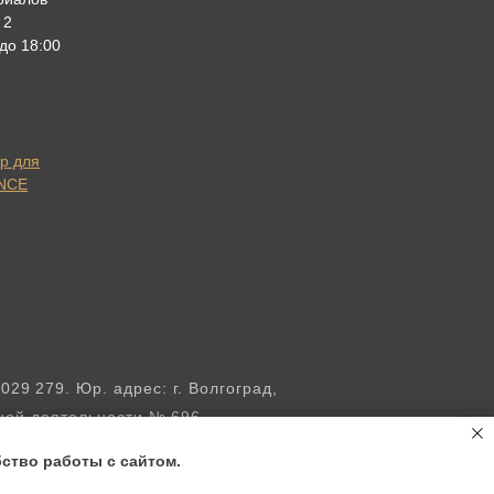
 2
 до 18:00
р для
ANCE
 279. Юр. адрес: г. Волгоград,
бной деятельности № 696
й области.
ство работы с сайтом.
личной офертой.