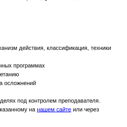
ханизм действия, классификация, техники
онных программах
четанию
ка осложнений
оделях под контролем преподавателя.
указанному на
нашем сайте
или через