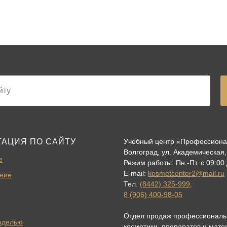
ГАЦИЯ ПО САЙТУ
Учебный центр «Профессион
Волгоград, ул. Академическая,
е
Режим работы: Пн.-Пт. с 09:00
E-mail:
kosmetcenter2@mail.ru
ние
Тел.
(8442) 325-999
,
8 (906) 400-98-05
Отдел продаж профессиональ
оделью
косметики, препаратов и мате