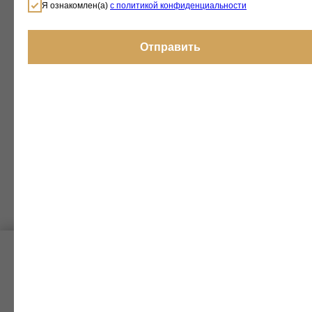
Я ознакомлен(а)
с политикой конфиденциальности
Отправить
Мы используем файлы cookie и технологии
Яндекс.Метрики, чтобы обеспечить удобство работы с
сайтом.