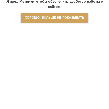
Яндекс.Метрики, чтобы обеспечить удобство работы с
сайтом.
ХОРОШО, БОЛЬШЕ НЕ ПОКАЗЫВАТЬ
Найти
ОБУЧЕНИЕ
НАВИГАЦИЯ ПО
САЙТУ
Базовое обучение
О центре
Документы для обучения