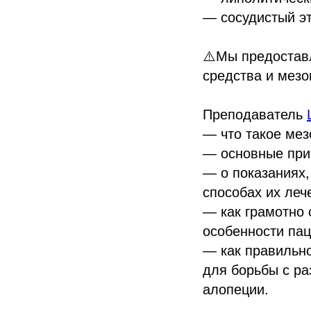
— сосудистый э
⚠️Мы предостав
средства и мезо
Преподаватель
— что такое мез
— основные при
— о показаниях,
способах их леч
— как грамотно 
особенности па
— как правильно
для борьбы с р
алопеции.