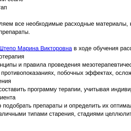
тап
ляем все необходимые расходные материалы, 
препараты.
Штепо Марина Викторовна
в ходе обучения рас
отерапия
нципы и правила проведения мезотерапевтичес
 противопоказаниях, побочных эффектах, осло
ения
составить программу терапии, учитывая индив
циента
 подобрать препараты и определить их оптима
азличными типами старения, стадиями целлюли