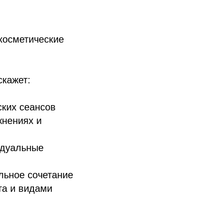
косметические
скажет:
ких сеансов
жнениях и
идуальные
льное сочетание
та и видами