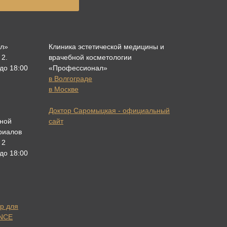
ал»
Клиника эстетической медицины и
 2.
врачебной косметологии
 до 18:00
«Профессионал»
в Волгограде
в Москве
Доктор Саромыцкая - официальный
ной
сайт
риалов
 2
 до 18:00
р для
ANCE