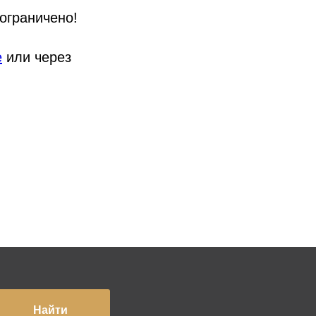
ограничено!
е
или через
Найти